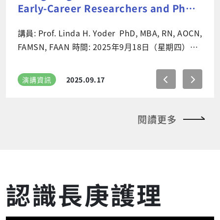
searchers and PhD
oder PhD, MBA, RN, AOCN,
archers and PhD Advisors
7
e.io/84um82
閱讀更多
認識長庚護理