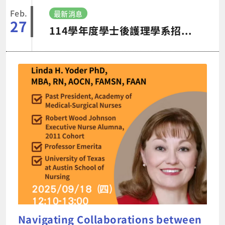
Feb.
最新消息
27
114學年度學士後護理學系招生囉~~報名日期自114年2月24日至3月20日止
How to Become a S
Nursing Leader in 
Environment
講員: Prof. Eun-Ok Im Ph
時間: 113/11/12 (二) 17
二醫學大樓B2 OSCE 數位
to Become a Successful N
演講資訊
2024.09.30
anging Environmen
功的護理領導者
aborations between