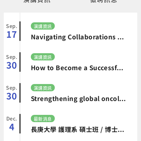
Sep.
演講資訊
17
Navigating Collaborations between Early-Career Researchers and PhD Advisors
Sep.
演講資訊
30
How to Become a Successful Nursing Leader in a Changing Environment
Sep.
演講資訊
30
Strengthening global oncology nursing leadership: challenges and recommendations
Dec.
最新消息
4
長庚大學 護理系 碩士班 / 博士班考試入學 115學年度招生公告